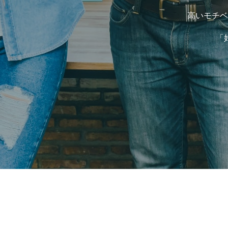
高いモチベ
「