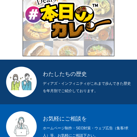
BUSINESS
わたしたちの仕事
RECRUIT
求人募集
TOPPAGE
NEWS
ABOUT US
CONTACT
わたしたちの歴史
ディアズ・インフィニティがこれまで歩んできた歴史
を年月別でご紹介しております。
お気軽にご相談を
ホームページ制作・SEO対策・ウェブ広告（集客/求
人）等、お気軽にご相談下さい。