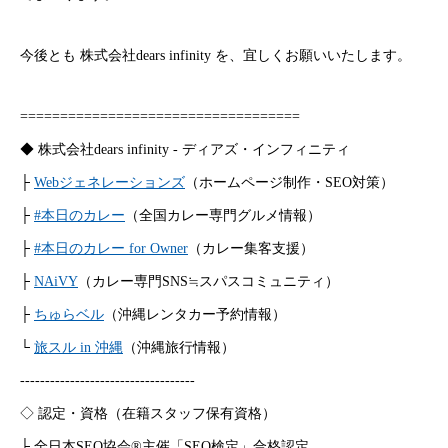
今後とも 株式会社dears infinity を、宜しくお願いいたします。
===================================
◆ 株式会社dears infinity - ディアズ・インフィニティ
├
Webジェネレーションズ
（ホームページ制作・SEO対策）
├
#本日のカレー
（全国カレー専門グルメ情報）
├
#本日のカレー for Owner
（カレー集客支援）
├
NAiVY
（カレー専門SNS≒スパスコミュニティ）
├
ちゅらベル
（沖縄レンタカー予約情報）
└
旅スル in 沖縄
（沖縄旅行情報）
-----------------------------------
◇ 認定・資格（在籍スタッフ保有資格）
├ 全日本SEO協会®主催「SEO検定」合格認定