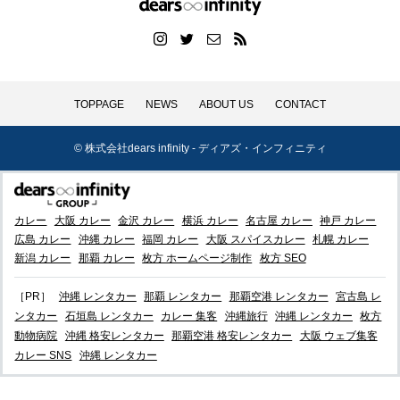
TOPPAGE
NEWS
ABOUT US
CONTACT
© 株式会社dears infinity - ディアズ・インフィニティ
カレー
大阪 カレー
金沢 カレー
横浜 カレー
名古屋 カレー
神戸 カレー
広島 カレー
沖縄 カレー
福岡 カレー
大阪 スパイスカレー
札幌 カレー
新潟 カレー
那覇 カレー
枚方 ホームページ制作
枚方 SEO
［PR］
沖縄 レンタカー
那覇 レンタカー
那覇空港 レンタカー
宮古島 レ
ンタカー
石垣島 レンタカー
カレー 集客
沖縄旅行
沖縄 レンタカー
枚方
動物病院
沖縄 格安レンタカー
那覇空港 格安レンタカー
大阪 ウェブ集客
カレー SNS
沖縄 レンタカー
Twitter
Instagram
お問い合わせ