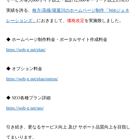
サービス導入800サイト以上・総計12,000キーワード以上のSEO
実績を誇る、
枚方/高槻/寝屋川のホームページ制作「Webジェネ
レーションズ」
におきまして、
価格改定
を実施致しました。
◆ ホームページ制作料金・ポータルサイト作成料金
https://web-g.net/plan/
◆ オプション料金
https://web-g.net/plan/option/
◆ SEO各種プラン詳細
https://web-g.net/seo/
引き続き、更なるサービス向上 及び サポート品質向上を目指し
てまいります。