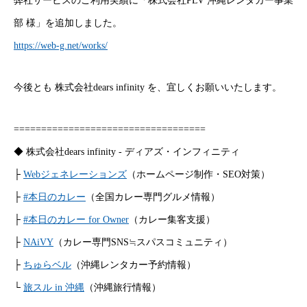
弊社サービスのご利用実績に「株式会社PLV 沖縄レンタカー事業
部 様」を追加しました。
https://web-g.net/works/
今後とも 株式会社dears infinity を、宜しくお願いいたします。
===================================
◆ 株式会社dears infinity - ディアズ・インフィニティ
├
Webジェネレーションズ
（ホームページ制作・SEO対策）
├
#本日のカレー
（全国カレー専門グルメ情報）
├
#本日のカレー for Owner
（カレー集客支援）
├
NAiVY
（カレー専門SNS≒スパスコミュニティ）
├
ちゅらベル
（沖縄レンタカー予約情報）
└
旅スル in 沖縄
（沖縄旅行情報）