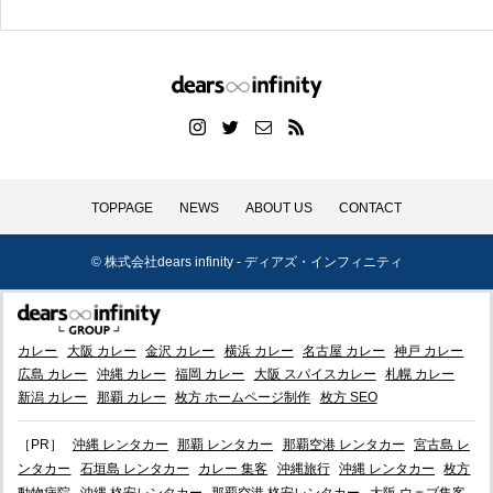
TOPPAGE
NEWS
ABOUT US
CONTACT
© 株式会社dears infinity - ディアズ・インフィニティ
カレー
大阪 カレー
金沢 カレー
横浜 カレー
名古屋 カレー
神戸 カレー
広島 カレー
沖縄 カレー
福岡 カレー
大阪 スパイスカレー
札幌 カレー
新潟 カレー
那覇 カレー
枚方 ホームページ制作
枚方 SEO
［PR］
沖縄 レンタカー
那覇 レンタカー
那覇空港 レンタカー
宮古島 レ
ンタカー
石垣島 レンタカー
カレー 集客
沖縄旅行
沖縄 レンタカー
枚方