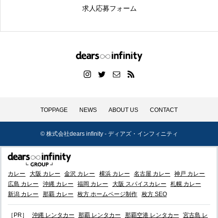
求人応募フォーム
TOPPAGE
NEWS
ABOUT US
CONTACT
© 株式会社dears infinity - ディアズ・インフィニティ
カレー
大阪 カレー
金沢 カレー
横浜 カレー
名古屋 カレー
神戸 カレー
広島 カレー
沖縄 カレー
福岡 カレー
大阪 スパイスカレー
札幌 カレー
新潟 カレー
那覇 カレー
枚方 ホームページ制作
枚方 SEO
［PR］
沖縄 レンタカー
那覇 レンタカー
那覇空港 レンタカー
宮古島 レ