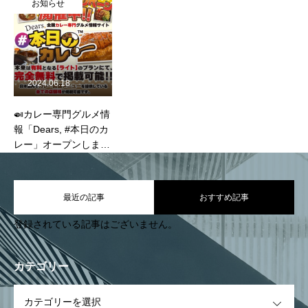
ー」
ター開設予定📞
お知らせ
2024.06.18
🍛カレー専門グルメ情
報「Dears, #本日のカ
レー」オープンしまし
た🎉
最近の記事
おすすめ記事
登録されている記事はございません。
カテゴリー
OPEN