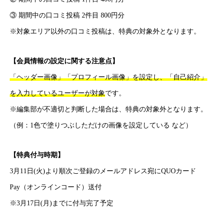
③ 期間中の口コミ投稿 2件目 800円分
※対象エリア以外の口コミ投稿は、特典の対象外となります。
【会員情報の設定に関する注意点】
「ヘッダー画像」「プロフィール画像」を設定し、「自己紹介」
を入力しているユーザーが対象
です。
※編集部が不適切と判断した場合は、特典の対象外となります。
（例：1色で塗りつぶしただけの画像を設定している など）
【特典付与時期】
3月11日(火)より順次ご登録のメールアドレス宛にQUOカード
Pay（オンラインコード）送付
HOME
弊社運営サイト
※3月17日(月)までに付与完了予定