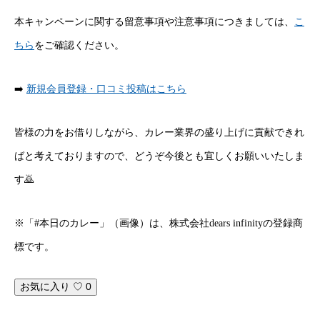
COMPANY
弊社について
本キャンペーンに関する留意事項や注意事項につきましては、
こ
ちら
をご確認ください。
BUSINESS
わたしたちの仕事
RECRUIT
求人募集
➡️
新規会員登録・口コミ投稿はこちら
皆様の力をお借りしながら、カレー業界の盛り上げに貢献できれ
TOPPAGE
NEWS
ABOUT US
CONTACT
ばと考えておりますので、どうぞ今後とも宜しくお願いいたしま
す🙇
※「#本日のカレー」（画像）は、株式会社dears infinityの登録商
標です。
お気に入り ♡
0