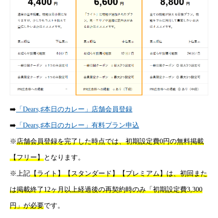
➡️
「Dears,♯本日のカレー」店舗会員登録
➡️
「Dears,♯本日のカレー」有料プラン申込
※
店舗会員登録を完了した時点では、初期設定費0円の無料掲載
【フリー】
となります。
※上記
【ライト】【スタンダード】【プレミアム】は、初回また
HOME
弊社運営サイト
は掲載終了12ヶ月以上経過後の再契約時のみ「初期設定費3,300
COMPANY
円」が必要
です。
弊社について