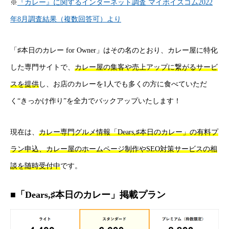
※
『カレー』に関するインターネット調査 マイボイスコム2022
年8月調査結果（複数回答可）より
「♯本日のカレー for Owner」はその名のとおり、カレー屋に特化
した専門サイトで、
カレー屋の集客や売上アップに繋がるサービ
スを提供
し、お店のカレーを1人でも多くの方に食べていただ
く“きっかけ作り”を全力でバックアップいたします！
現在は、
カレー専門グルメ情報「Dears,♯本日のカレー」の有料プ
ラン申込、カレー屋のホームページ制作やSEO対策サービスの相
談を随時受付中
です。
■「Dears,♯本日のカレー」掲載プラン