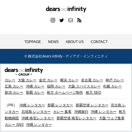
TOPPAGE
NEWS
ABOUT US
CONTACT
© 株式会社dears infinity - ディアズ・インフィニティ
カレー
大阪 カレー
金沢 カレー
横浜 カレー
名古屋 カレー
神戸 カレー
広島 カレー
沖縄 カレー
福岡 カレー
大阪 スパイスカレー
札幌 カレー
新潟 カレー
那覇 カレー
枚方 ホームページ制作
枚方 SEO
［PR］
沖縄 レンタカー
那覇 レンタカー
那覇空港 レンタカー
宮古島 レ
ンタカー
石垣島 レンタカー
カレー 集客
沖縄旅行
沖縄 レンタカー
枚方
動物病院
沖縄 格安レンタカー
那覇空港 格安レンタカー
大阪 ウェブ集客
カレー SNS
沖縄 レンタカー