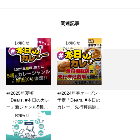
関連記事
お知らせ
お知らせ
2025.02.04
2024.02.28
🍛2025年夏頃
🍛2024年春オープン
「Dears, #本日のカレ
予定「Dears, #本日の
ー」新ジャンル5種が
カレー」先行募集開始
仲間入り決定❗
✨
お知らせ