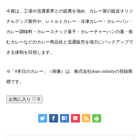
BUSINESS
わたしたちの仕事
今後は、工場や流通業界との提携を強め、カレー屋の販促オリジ
ナルグッズ製作や、レトルトカレー・冷凍カレー・カレーパン・
RECRUIT
求人募集
カレー調味料・カレースナック菓子・カレーチャーハンの素・飲
むカレーなどのカレー商品化と流通販売を強力にバックアップで
TOPPAGE
NEWS
ABOUT US
CONTACT
きる体制を目指します。
※「#本日のカレー」（画像）は、株式会社dears infinityの登録商
標です。
お気に入り ♡
0