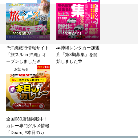
2025.05.28
2025.08.01
⛱️沖縄旅行情報サイト
🚗沖縄レンタカー加盟
「旅スル in 沖縄」オ
店「第3期募集」を開
ープンしました🎉
始しました🎊
お知らせ
HOME
弊社運営サイト
2024.12.17
COMPANY
弊社について
全国680店舗掲載中！
BUSINESS
わたしたちの仕事
カレー専門グルメ情報
「Dears, #本日のカレ
RECRUIT